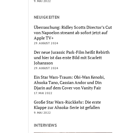
9. MAI 2022
NEUIGKEITEN
Überraschung: Ridley Scotts Director’s Cut
von Napoelon streamt ab sofort jetzt auf
Apple TV+
29. AUGUST 2024
Der neue Jurassic Park-Film heißt Rebirth
und hier ist das erste Bild mit Scarlett
Johansson
29. AUGUST 2024
Ein Star Wars-Traum: Obi-Wan Kenobi,
Ahsoka Tano, Cassian Andor und Din
Djarin auf dem Cover von Vanity Fair
17. MAI 2022
Große Star Wars-Rückkehr: Die erste
Klappe zur Ahsoka-Serie ist gefallen
9. MAI 2022
INTERVIEWS