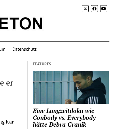
sum
Datenschutz
FEATURES
e er
Eine Langzeitdoku wie
Conbody vs. Everybody
ng Kar-
hätte Debra Granik