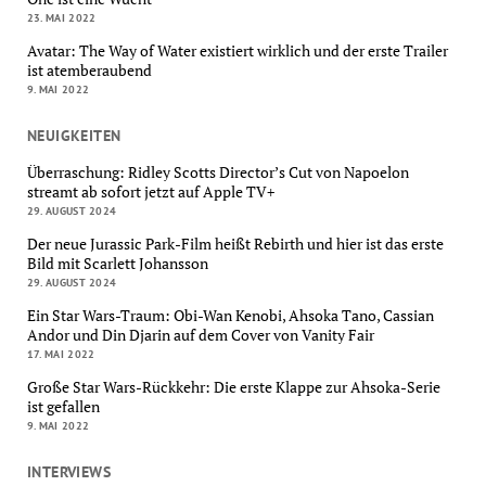
23. MAI 2022
Avatar: The Way of Water existiert wirklich und der erste Trailer
ist atemberaubend
9. MAI 2022
NEUIGKEITEN
Überraschung: Ridley Scotts Director’s Cut von Napoelon
streamt ab sofort jetzt auf Apple TV+
29. AUGUST 2024
Der neue Jurassic Park-Film heißt Rebirth und hier ist das erste
Bild mit Scarlett Johansson
29. AUGUST 2024
Ein Star Wars-Traum: Obi-Wan Kenobi, Ahsoka Tano, Cassian
Andor und Din Djarin auf dem Cover von Vanity Fair
17. MAI 2022
Große Star Wars-Rückkehr: Die erste Klappe zur Ahsoka-Serie
ist gefallen
9. MAI 2022
INTERVIEWS