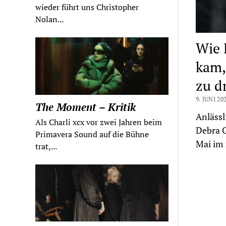
wieder führt uns Christopher
Nolan...
Wie 
kam,
zu d
9. JUNI 20
The Moment – Kritik
Anlässl
Als Charli xcx vor zwei Jahren beim
Debra G
Primavera Sound auf die Bühne
Mai im 
trat,...