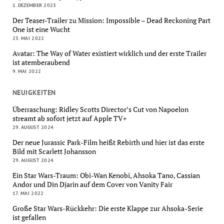
1. DEZEMBER 2023
Der Teaser-Trailer zu Mission: Impossible – Dead Reckoning Part
One ist eine Wucht
23. MAI 2022
Avatar: The Way of Water existiert wirklich und der erste Trailer
ist atemberaubend
9. MAI 2022
NEUIGKEITEN
Überraschung: Ridley Scotts Director’s Cut von Napoelon
streamt ab sofort jetzt auf Apple TV+
29. AUGUST 2024
Der neue Jurassic Park-Film heißt Rebirth und hier ist das erste
Bild mit Scarlett Johansson
29. AUGUST 2024
Ein Star Wars-Traum: Obi-Wan Kenobi, Ahsoka Tano, Cassian
Andor und Din Djarin auf dem Cover von Vanity Fair
17. MAI 2022
Große Star Wars-Rückkehr: Die erste Klappe zur Ahsoka-Serie
ist gefallen