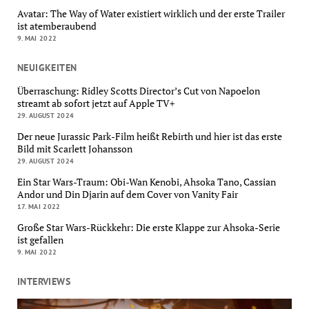
Avatar: The Way of Water existiert wirklich und der erste Trailer
ist atemberaubend
9. MAI 2022
NEUIGKEITEN
Überraschung: Ridley Scotts Director’s Cut von Napoelon
streamt ab sofort jetzt auf Apple TV+
29. AUGUST 2024
Der neue Jurassic Park-Film heißt Rebirth und hier ist das erste
Bild mit Scarlett Johansson
29. AUGUST 2024
Ein Star Wars-Traum: Obi-Wan Kenobi, Ahsoka Tano, Cassian
Andor und Din Djarin auf dem Cover von Vanity Fair
17. MAI 2022
Große Star Wars-Rückkehr: Die erste Klappe zur Ahsoka-Serie
ist gefallen
9. MAI 2022
INTERVIEWS