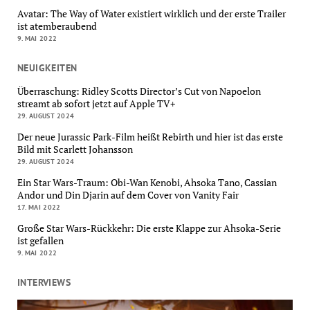
Avatar: The Way of Water existiert wirklich und der erste Trailer
ist atemberaubend
9. MAI 2022
NEUIGKEITEN
Überraschung: Ridley Scotts Director’s Cut von Napoelon
streamt ab sofort jetzt auf Apple TV+
29. AUGUST 2024
Der neue Jurassic Park-Film heißt Rebirth und hier ist das erste
Bild mit Scarlett Johansson
29. AUGUST 2024
Ein Star Wars-Traum: Obi-Wan Kenobi, Ahsoka Tano, Cassian
Andor und Din Djarin auf dem Cover von Vanity Fair
17. MAI 2022
Große Star Wars-Rückkehr: Die erste Klappe zur Ahsoka-Serie
ist gefallen
9. MAI 2022
INTERVIEWS