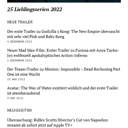
25 Lieblingsserien 2022
NEUE TRAILER
Der erste Trailer zu Godzilla x Kong: The New Empire überrascht
mit sehr viel Pink und Baby Kong
4. DEZEMBER 2023
Neuer Mad Max-Film: Erster Trailer zu Furiosa mit Anya Taylor-
Joy entfesselt apokalyptisches Action-Inferno
1. DEZEMBER 2023
Der Teaser-Trailer zu Mission: Impossible – Dead Reckoning Part
One ist eine Wucht
23. MAI 2022
Avatar: The Way of Water existiert wirklich und der erste Trailer
ist atemberaubend
9. MAI 2022
NEUIGKEITEN
Überraschung: Ridley Scotts Director’s Cut von Napoelon
streamt ab sofort jetzt auf Apple TV+