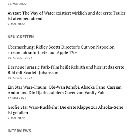
23. MAI 2022
Avatar: The Way of Water existiert wirklich und der erste Trailer
ist atemberaubend
9. MAI 2022
NEUIGKEITEN
Überraschung: Ridley Scotts Director’s Cut von Napoelon
streamt ab sofort jetzt auf Apple TV+
29. AUGUST 2024
Der neue Jurassic Park-Film heißt Rebirth und hier ist das erste
Bild mit Scarlett Johansson
29. AUGUST 2024
Ein Star Wars-Traum: Obi-Wan Kenobi, Ahsoka Tano, Cassian
Andor und Din Djarin auf dem Cover von Vanity Fair
17. MAI 2022
Große Star Wars-Rückkehr: Die erste Klappe zur Ahsoka-Serie
ist gefallen
9. MAI 2022
INTERVIEWS