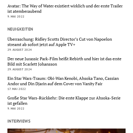
Avatar: The Way of Water existiert wirklich und der erste Trailer
ist atemberaubend
9. MAI 2022
NEUIGKEITEN
Überraschung: Ridley Scotts Director’s Cut von Napoelon
streamt ab sofort jetzt auf Apple TV+
29. AUGUST 2024
Der neue Jurassic Park-Film heißt Rebirth und hier ist das erste
Bild mit Scarlett Johansson
29. AUGUST 2024
Ein Star Wars-Traum: Obi-Wan Kenobi, Ahsoka Tano, Cassian
Andor und Din Djarin auf dem Cover von Vanity Fair
17. MAI 2022
Große Star Wars-Rückkehr: Die erste Klappe zur Ahsoka-Serie
ist gefallen
9. MAI 2022
INTERVIEWS