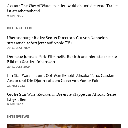
Avatar: The Way of Water existiert wirklich und der erste Trailer
ist atemberaubend
9. MAI 2022
NEUIGKEITEN
Überraschung: Ridley Scotts Director’s Cut von Napoelon
streamt ab sofort jetzt auf Apple TV+
29. AUGUST 2024
Der neue Jurassic Park-Film heißt Rebirth und hier ist das erste
Bild mit Scarlett Johansson
29. AUGUST 2024
Ein Star Wars-Traum: Obi-Wan Kenobi, Ahsoka Tano, Cassian
Andor und Din Djarin auf dem Cover von Vanity Fair
17. MAI 2022
Große Star Wars-Rückkehr: Die erste Klappe zur Ahsoka-Serie
ist gefallen
9. MAI 2022
INTERVIEWS