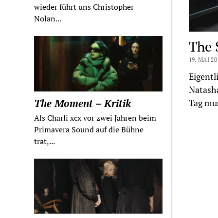
wieder führt uns Christopher
Nolan...
The S
19. MAI 20
Eigentl
Natasha
The Moment – Kritik
Tag mus
Als Charli xcx vor zwei Jahren beim
Primavera Sound auf die Bühne
trat,...