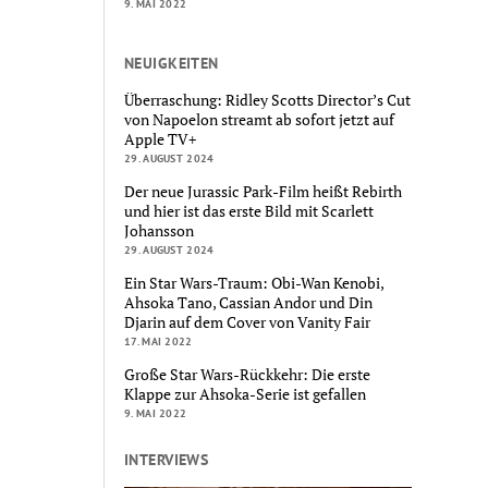
9. MAI 2022
NEUIGKEITEN
Überraschung: Ridley Scotts Director’s Cut
von Napoelon streamt ab sofort jetzt auf
Apple TV+
29. AUGUST 2024
Der neue Jurassic Park-Film heißt Rebirth
und hier ist das erste Bild mit Scarlett
Johansson
29. AUGUST 2024
Ein Star Wars-Traum: Obi-Wan Kenobi,
Ahsoka Tano, Cassian Andor und Din
Djarin auf dem Cover von Vanity Fair
17. MAI 2022
Große Star Wars-Rückkehr: Die erste
Klappe zur Ahsoka-Serie ist gefallen
9. MAI 2022
INTERVIEWS