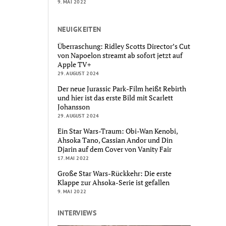
9. MAI 2022
NEUIGKEITEN
Überraschung: Ridley Scotts Director’s Cut
von Napoelon streamt ab sofort jetzt auf
Apple TV+
29. AUGUST 2024
Der neue Jurassic Park-Film heißt Rebirth
und hier ist das erste Bild mit Scarlett
Johansson
29. AUGUST 2024
Ein Star Wars-Traum: Obi-Wan Kenobi,
Ahsoka Tano, Cassian Andor und Din
Djarin auf dem Cover von Vanity Fair
17. MAI 2022
Große Star Wars-Rückkehr: Die erste
Klappe zur Ahsoka-Serie ist gefallen
9. MAI 2022
INTERVIEWS