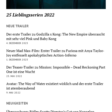
25 Lieblingsserien 2022
NEUE TRAILER
Der erste Trailer zu Godzilla x Kong: The New Empire überrascht
mit sehr viel Pink und Baby Kong
4. DEZEMBER 2023
Neuer Mad Max-Film: Erster Trailer zu Furiosa mit Anya Taylor-
Joy entfesselt apokalyptisches Action-Inferno
1. DEZEMBER 2023
Der Teaser-Trailer zu Mission: Impossible – Dead Reckoning Part
One ist eine Wucht
23. MAI 2022
Avatar: The Way of Water existiert wirklich und der erste Trailer
ist atemberaubend
9. MAI 2022
NEUIGKEITEN
Überraschung: Ridley Scotts Director’s Cut von Napoelon