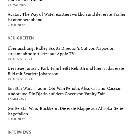
23. MAI 2022
Avatar: The Way of Water existiert wirklich und der erste Trailer
ist atemberaubend
9. MAI 2022
NEUIGKEITEN
Überraschung: Ridley Scotts Director’s Cut von Napoelon
streamt ab sofort jetzt auf Apple TV+
29. AUGUST 2024
Der neue Jurassic Park-Film heißt Rebirth und hier ist das erste
Bild mit Scarlett Johansson
29. AUGUST 2024
Ein Star Wars-Traum: Obi-Wan Kenobi, Ahsoka Tano, Cassian
Andor und Din Djarin auf dem Cover von Vanity Fair
17. MAI 2022
Große Star Wars-Rückkehr: Die erste Klappe zur Ahsoka-Serie
ist gefallen
9. MAI 2022
INTERVIEWS