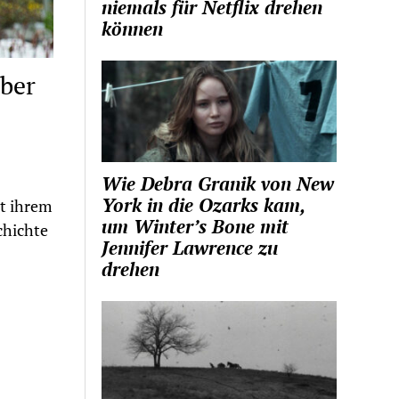
niemals für Netflix drehen
können
über
Wie Debra Granik von New
York in die Ozarks kam,
it ihrem
um Winter’s Bone mit
chichte
Jennifer Lawrence zu
drehen