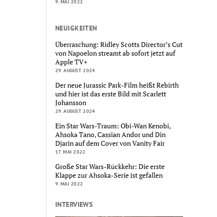
9. MAI 2022
NEUIGKEITEN
Überraschung: Ridley Scotts Director’s Cut
von Napoelon streamt ab sofort jetzt auf
Apple TV+
29. AUGUST 2024
Der neue Jurassic Park-Film heißt Rebirth
und hier ist das erste Bild mit Scarlett
Johansson
29. AUGUST 2024
Ein Star Wars-Traum: Obi-Wan Kenobi,
Ahsoka Tano, Cassian Andor und Din
Djarin auf dem Cover von Vanity Fair
17. MAI 2022
Große Star Wars-Rückkehr: Die erste
Klappe zur Ahsoka-Serie ist gefallen
9. MAI 2022
INTERVIEWS