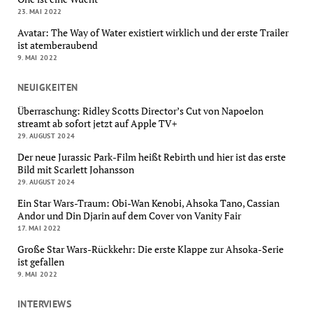
23. MAI 2022
Avatar: The Way of Water existiert wirklich und der erste Trailer
ist atemberaubend
9. MAI 2022
NEUIGKEITEN
Überraschung: Ridley Scotts Director’s Cut von Napoelon
streamt ab sofort jetzt auf Apple TV+
29. AUGUST 2024
Der neue Jurassic Park-Film heißt Rebirth und hier ist das erste
Bild mit Scarlett Johansson
29. AUGUST 2024
Ein Star Wars-Traum: Obi-Wan Kenobi, Ahsoka Tano, Cassian
Andor und Din Djarin auf dem Cover von Vanity Fair
17. MAI 2022
Große Star Wars-Rückkehr: Die erste Klappe zur Ahsoka-Serie
ist gefallen
9. MAI 2022
INTERVIEWS