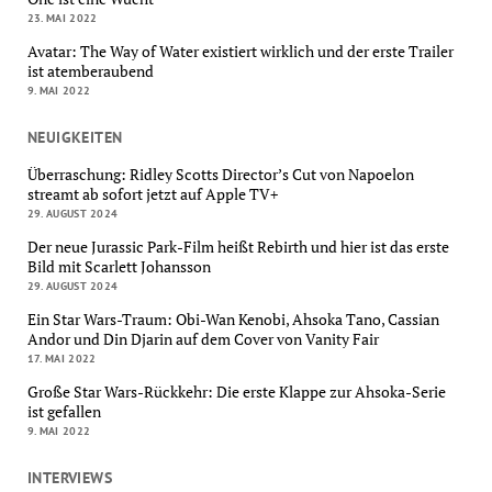
23. MAI 2022
Avatar: The Way of Water existiert wirklich und der erste Trailer
ist atemberaubend
9. MAI 2022
NEUIGKEITEN
Überraschung: Ridley Scotts Director’s Cut von Napoelon
streamt ab sofort jetzt auf Apple TV+
29. AUGUST 2024
Der neue Jurassic Park-Film heißt Rebirth und hier ist das erste
Bild mit Scarlett Johansson
29. AUGUST 2024
Ein Star Wars-Traum: Obi-Wan Kenobi, Ahsoka Tano, Cassian
Andor und Din Djarin auf dem Cover von Vanity Fair
17. MAI 2022
Große Star Wars-Rückkehr: Die erste Klappe zur Ahsoka-Serie
ist gefallen
9. MAI 2022
INTERVIEWS