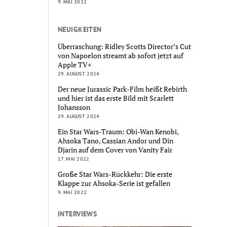
9. MAI 2022
NEUIGKEITEN
Überraschung: Ridley Scotts Director’s Cut
von Napoelon streamt ab sofort jetzt auf
Apple TV+
29. AUGUST 2024
Der neue Jurassic Park-Film heißt Rebirth
und hier ist das erste Bild mit Scarlett
Johansson
29. AUGUST 2024
Ein Star Wars-Traum: Obi-Wan Kenobi,
Ahsoka Tano, Cassian Andor und Din
Djarin auf dem Cover von Vanity Fair
17. MAI 2022
Große Star Wars-Rückkehr: Die erste
Klappe zur Ahsoka-Serie ist gefallen
9. MAI 2022
INTERVIEWS