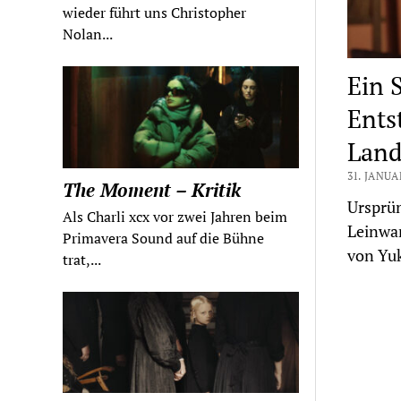
wieder führt uns Christopher
Nolan...
Ein 
Ents
Land
31. JANUA
The Moment – Kritik
Ursprün
Als Charli xcx vor zwei Jahren beim
Leinwan
Primavera Sound auf die Bühne
von Yuk
trat,...