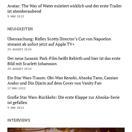
Avatar: The Way of Water existiert wirklich und der erste Trailer
ist atemberaubend
9. MAI 2022
NEUIGKEITEN
Überraschung: Ridley Scotts Director’s Cut von Napoelon
streamt ab sofort jetzt auf Apple TV+
29. AUGUST 2024
Der neue Jurassic Park-Film heißt Rebirth und hier ist das erste
Bild mit Scarlett Johansson
29. AUGUST 2024
Ein Star Wars-Traum: Obi-Wan Kenobi, Ahsoka Tano, Cassian
Andor und Din Djarin auf dem Cover von Vanity Fair
17. MAI 2022
Große Star Wars-Rückkehr: Die erste Klappe zur Ahsoka-Serie
ist gefallen
9. MAI 2022
INTERVIEWS