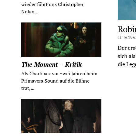
wieder führt uns Christopher
Nolan...
Robi
11. JANUA
Der ers
sich al
The Moment – Kritik
die Le
Als Charli xcx vor zwei Jahren beim
Primavera Sound auf die Bühne
trat,...