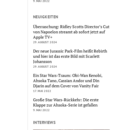
9. MAI 2022
NEUIGKEITEN
Überraschung: Ridley Scotts Director’s Cut
von Napoelon streamt ab sofort jetzt auf
Apple TV+
29. AUGUST 2024
Der neue Jurassic Park-Film heißt Rebirth
und hier ist das erste Bild mit Scarlett
Johansson
29. AUGUST 2024
Ein Star Wars-Traum: Obi-Wan Kenobi,
Ahsoka Tano, Cassian Andor und Din
Djarin auf dem Cover von Vanity Fair
17. MAI 2022
Große Star Wars-Rückkehr: Die erste
Klappe zur Ahsoka-Serie ist gefallen
9. MAI 2022
INTERVIEWS