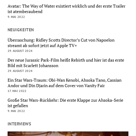
Avatar: The Way of Water existiert wirklich und der erste Trailer
ist atemberaubend
9. MAI 2022
NEUIGKEITEN
Überraschung: Ridley Scotts Director’s Cut von Napoelon
streamt ab sofort jetzt auf Apple TV+
29. AUGUST 2024
Der neue Jurassic Park-Film heißt Rebirth und hier ist das erste
Bild mit Scarlett Johansson
29. AUGUST 2024
Ein Star Wars-Traum: Obi-Wan Kenobi, Ahsoka Tano, Cassian
Andor und Din Djarin auf dem Cover von Vanity Fair
17. MAI 2022
Große Star Wars-Rückkehr: Die erste Klappe zur Ahsoka-Serie
ist gefallen
9. MAI 2022
INTERVIEWS