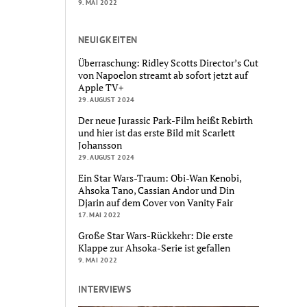
9. MAI 2022
NEUIGKEITEN
Überraschung: Ridley Scotts Director’s Cut
von Napoelon streamt ab sofort jetzt auf
Apple TV+
29. AUGUST 2024
Der neue Jurassic Park-Film heißt Rebirth
und hier ist das erste Bild mit Scarlett
Johansson
29. AUGUST 2024
Ein Star Wars-Traum: Obi-Wan Kenobi,
Ahsoka Tano, Cassian Andor und Din
Djarin auf dem Cover von Vanity Fair
17. MAI 2022
Große Star Wars-Rückkehr: Die erste
Klappe zur Ahsoka-Serie ist gefallen
9. MAI 2022
INTERVIEWS