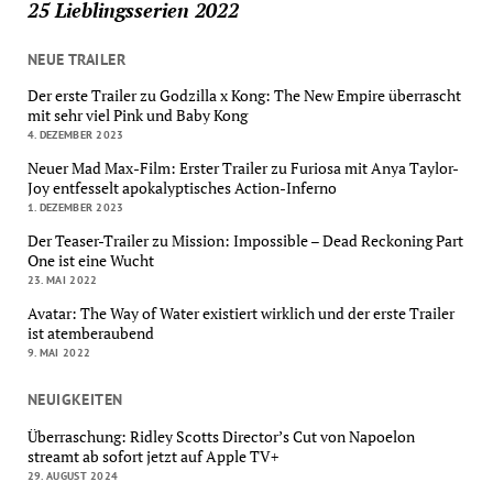
25 Lieblingsserien 2022
NEUE TRAILER
Der erste Trailer zu Godzilla x Kong: The New Empire überrascht
mit sehr viel Pink und Baby Kong
4. DEZEMBER 2023
Neuer Mad Max-Film: Erster Trailer zu Furiosa mit Anya Taylor-
Joy entfesselt apokalyptisches Action-Inferno
1. DEZEMBER 2023
Der Teaser-Trailer zu Mission: Impossible – Dead Reckoning Part
One ist eine Wucht
23. MAI 2022
Avatar: The Way of Water existiert wirklich und der erste Trailer
ist atemberaubend
9. MAI 2022
NEUIGKEITEN
Überraschung: Ridley Scotts Director’s Cut von Napoelon
streamt ab sofort jetzt auf Apple TV+
29. AUGUST 2024