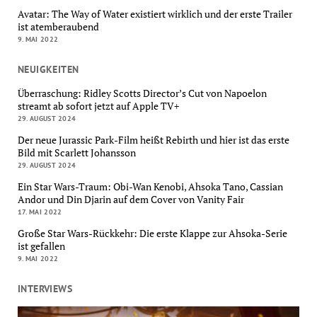
Avatar: The Way of Water existiert wirklich und der erste Trailer
ist atemberaubend
9. MAI 2022
NEUIGKEITEN
Überraschung: Ridley Scotts Director’s Cut von Napoelon
streamt ab sofort jetzt auf Apple TV+
29. AUGUST 2024
Der neue Jurassic Park-Film heißt Rebirth und hier ist das erste
Bild mit Scarlett Johansson
29. AUGUST 2024
Ein Star Wars-Traum: Obi-Wan Kenobi, Ahsoka Tano, Cassian
Andor und Din Djarin auf dem Cover von Vanity Fair
17. MAI 2022
Große Star Wars-Rückkehr: Die erste Klappe zur Ahsoka-Serie
ist gefallen
9. MAI 2022
INTERVIEWS