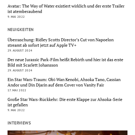
Avatar: The Way of Water existiert wirklich und der erste Trailer
ist atemberaubend
9. MAI 2022
NEUIGKEITEN
Überraschung: Ridley Scotts Director’s Cut von Napoelon
streamt ab sofort jetzt auf Apple TV+
29. AUGUST 2024
Der neue Jurassic Park-Film heißt Rebirth und hier ist das erste
Bild mit Scarlett Johansson
29. AUGUST 2024
Ein Star Wars-Traum: Obi-Wan Kenobi, Ahsoka Tano, Cassian
Andor und Din Djarin auf dem Cover von Vanity Fair
17. MAI 2022
Große Star Wars-Rückkehr: Die erste Klappe zur Ahsoka-Serie
ist gefallen
9. MAI 2022
INTERVIEWS