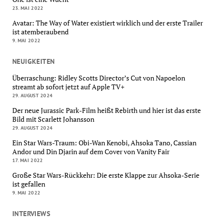
23. MAI 2022
Avatar: The Way of Water existiert wirklich und der erste Trailer
ist atemberaubend
9. MAI 2022
NEUIGKEITEN
Überraschung: Ridley Scotts Director’s Cut von Napoelon
streamt ab sofort jetzt auf Apple TV+
29. AUGUST 2024
Der neue Jurassic Park-Film heißt Rebirth und hier ist das erste
Bild mit Scarlett Johansson
29. AUGUST 2024
Ein Star Wars-Traum: Obi-Wan Kenobi, Ahsoka Tano, Cassian
Andor und Din Djarin auf dem Cover von Vanity Fair
17. MAI 2022
Große Star Wars-Rückkehr: Die erste Klappe zur Ahsoka-Serie
ist gefallen
9. MAI 2022
INTERVIEWS