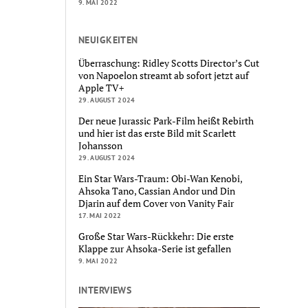
9. MAI 2022
NEUIGKEITEN
Überraschung: Ridley Scotts Director’s Cut
von Napoelon streamt ab sofort jetzt auf
Apple TV+
29. AUGUST 2024
Der neue Jurassic Park-Film heißt Rebirth
und hier ist das erste Bild mit Scarlett
Johansson
29. AUGUST 2024
Ein Star Wars-Traum: Obi-Wan Kenobi,
Ahsoka Tano, Cassian Andor und Din
Djarin auf dem Cover von Vanity Fair
17. MAI 2022
Große Star Wars-Rückkehr: Die erste
Klappe zur Ahsoka-Serie ist gefallen
9. MAI 2022
INTERVIEWS