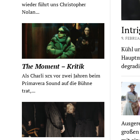
wieder führt uns Christopher
Nolan...
Intri
9. FEBRUA
Kühl un
Hauptma
The Moment – Kritik
degradi
Als Charli xcx vor zwei Jahren beim
Primavera Sound auf die Bühne
trat,...
Ausgere
großen 