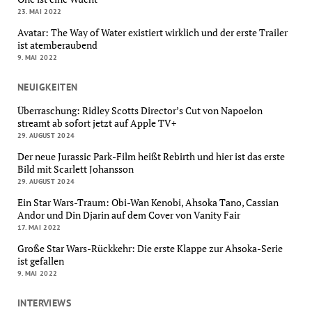
23. MAI 2022
Avatar: The Way of Water existiert wirklich und der erste Trailer
ist atemberaubend
9. MAI 2022
NEUIGKEITEN
Überraschung: Ridley Scotts Director’s Cut von Napoelon
streamt ab sofort jetzt auf Apple TV+
29. AUGUST 2024
Der neue Jurassic Park-Film heißt Rebirth und hier ist das erste
Bild mit Scarlett Johansson
29. AUGUST 2024
Ein Star Wars-Traum: Obi-Wan Kenobi, Ahsoka Tano, Cassian
Andor und Din Djarin auf dem Cover von Vanity Fair
17. MAI 2022
Große Star Wars-Rückkehr: Die erste Klappe zur Ahsoka-Serie
ist gefallen
9. MAI 2022
INTERVIEWS