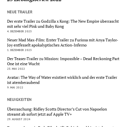
NEUE TRAILER
Der erste Trailer zu Godzilla x Kong: The New Empire überrascht
mit sehr viel Pink und Baby Kong
4. DEZEMBER 2023
Neuer Mad Max-Film: Erster Trailer zu Furiosa mit Anya Taylor-
Joy entfesselt apokalyptisches Action-Inferno
1. DEZEMBER 2023
Der Teaser-Trailer zu Mission: Impossible – Dead Reckoning Part
One ist eine Wucht
23. MAI 2022
Avatar: The Way of Water existiert wirklich und der erste Trailer
ist atemberaubend
9. MAI 2022
NEUIGKEITEN
Überraschung: Ridley Scotts Director’s Cut von Napoelon
streamt ab sofort jetzt auf Apple TV+
29. AUGUST 2024