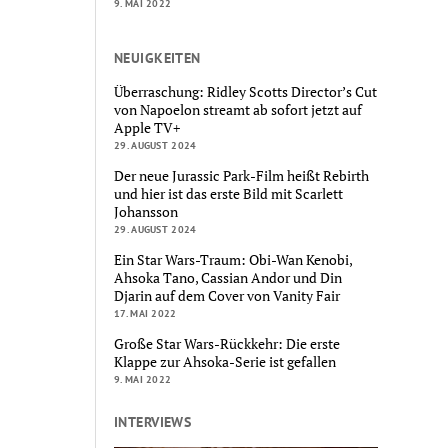
9. MAI 2022
NEUIGKEITEN
Überraschung: Ridley Scotts Director’s Cut
von Napoelon streamt ab sofort jetzt auf
Apple TV+
29. AUGUST 2024
Der neue Jurassic Park-Film heißt Rebirth
und hier ist das erste Bild mit Scarlett
Johansson
29. AUGUST 2024
Ein Star Wars-Traum: Obi-Wan Kenobi,
Ahsoka Tano, Cassian Andor und Din
Djarin auf dem Cover von Vanity Fair
17. MAI 2022
Große Star Wars-Rückkehr: Die erste
Klappe zur Ahsoka-Serie ist gefallen
9. MAI 2022
INTERVIEWS