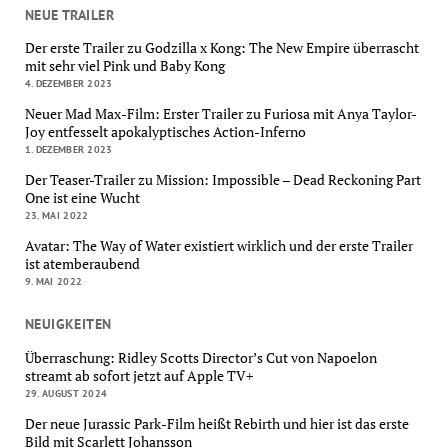
NEUE TRAILER
Der erste Trailer zu Godzilla x Kong: The New Empire überrascht
mit sehr viel Pink und Baby Kong
4. DEZEMBER 2023
Neuer Mad Max-Film: Erster Trailer zu Furiosa mit Anya Taylor-
Joy entfesselt apokalyptisches Action-Inferno
1. DEZEMBER 2023
Der Teaser-Trailer zu Mission: Impossible – Dead Reckoning Part
One ist eine Wucht
23. MAI 2022
Avatar: The Way of Water existiert wirklich und der erste Trailer
ist atemberaubend
9. MAI 2022
NEUIGKEITEN
Überraschung: Ridley Scotts Director’s Cut von Napoelon
streamt ab sofort jetzt auf Apple TV+
29. AUGUST 2024
Der neue Jurassic Park-Film heißt Rebirth und hier ist das erste
Bild mit Scarlett Johansson