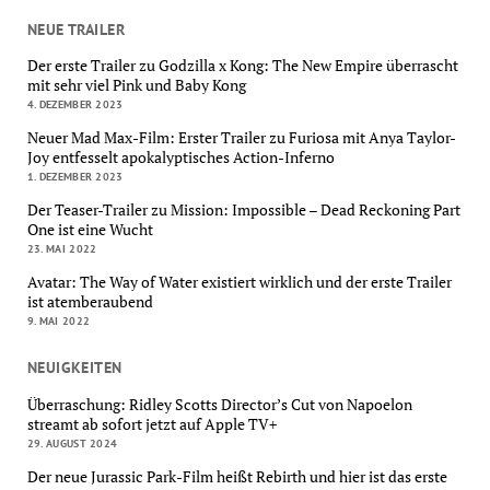
NEUE TRAILER
Der erste Trailer zu Godzilla x Kong: The New Empire überrascht
mit sehr viel Pink und Baby Kong
4. DEZEMBER 2023
Neuer Mad Max-Film: Erster Trailer zu Furiosa mit Anya Taylor-
Joy entfesselt apokalyptisches Action-Inferno
1. DEZEMBER 2023
Der Teaser-Trailer zu Mission: Impossible – Dead Reckoning Part
One ist eine Wucht
23. MAI 2022
Avatar: The Way of Water existiert wirklich und der erste Trailer
ist atemberaubend
9. MAI 2022
NEUIGKEITEN
Überraschung: Ridley Scotts Director’s Cut von Napoelon
streamt ab sofort jetzt auf Apple TV+
29. AUGUST 2024
Der neue Jurassic Park-Film heißt Rebirth und hier ist das erste