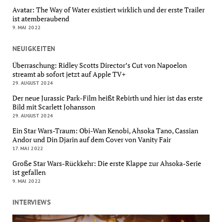
Avatar: The Way of Water existiert wirklich und der erste Trailer
ist atemberaubend
9. MAI 2022
NEUIGKEITEN
Überraschung: Ridley Scotts Director’s Cut von Napoelon
streamt ab sofort jetzt auf Apple TV+
29. AUGUST 2024
Der neue Jurassic Park-Film heißt Rebirth und hier ist das erste
Bild mit Scarlett Johansson
29. AUGUST 2024
Ein Star Wars-Traum: Obi-Wan Kenobi, Ahsoka Tano, Cassian
Andor und Din Djarin auf dem Cover von Vanity Fair
17. MAI 2022
Große Star Wars-Rückkehr: Die erste Klappe zur Ahsoka-Serie
ist gefallen
9. MAI 2022
INTERVIEWS