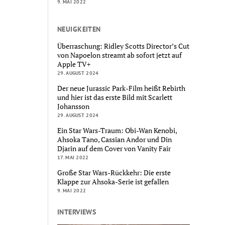
9. MAI 2022
NEUIGKEITEN
Überraschung: Ridley Scotts Director’s Cut
von Napoelon streamt ab sofort jetzt auf
Apple TV+
29. AUGUST 2024
Der neue Jurassic Park-Film heißt Rebirth
und hier ist das erste Bild mit Scarlett
Johansson
29. AUGUST 2024
Ein Star Wars-Traum: Obi-Wan Kenobi,
Ahsoka Tano, Cassian Andor und Din
Djarin auf dem Cover von Vanity Fair
17. MAI 2022
Große Star Wars-Rückkehr: Die erste
Klappe zur Ahsoka-Serie ist gefallen
9. MAI 2022
INTERVIEWS