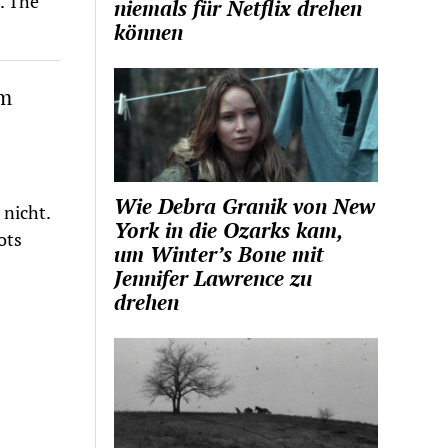
. The
niemals für Netflix drehen
können
im
Wie Debra Granik von New
 nicht.
York in die Ozarks kam,
ots
um Winter’s Bone mit
Jennifer Lawrence zu
drehen