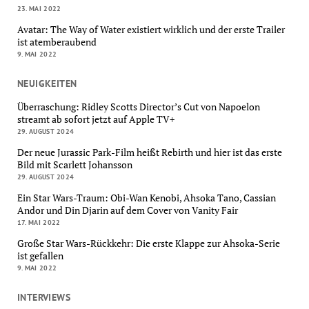
23. MAI 2022
Avatar: The Way of Water existiert wirklich und der erste Trailer
ist atemberaubend
9. MAI 2022
NEUIGKEITEN
Überraschung: Ridley Scotts Director’s Cut von Napoelon
streamt ab sofort jetzt auf Apple TV+
29. AUGUST 2024
Der neue Jurassic Park-Film heißt Rebirth und hier ist das erste
Bild mit Scarlett Johansson
29. AUGUST 2024
Ein Star Wars-Traum: Obi-Wan Kenobi, Ahsoka Tano, Cassian
Andor und Din Djarin auf dem Cover von Vanity Fair
17. MAI 2022
Große Star Wars-Rückkehr: Die erste Klappe zur Ahsoka-Serie
ist gefallen
9. MAI 2022
INTERVIEWS