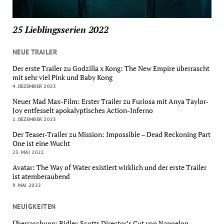
25 Lieblingsserien 2022
NEUE TRAILER
Der erste Trailer zu Godzilla x Kong: The New Empire überrascht
mit sehr viel Pink und Baby Kong
4. DEZEMBER 2023
Neuer Mad Max-Film: Erster Trailer zu Furiosa mit Anya Taylor-
Joy entfesselt apokalyptisches Action-Inferno
1. DEZEMBER 2023
Der Teaser-Trailer zu Mission: Impossible – Dead Reckoning Part
One ist eine Wucht
23. MAI 2022
Avatar: The Way of Water existiert wirklich und der erste Trailer
ist atemberaubend
9. MAI 2022
NEUIGKEITEN
Überraschung: Ridley Scotts Director’s Cut von Napoelon