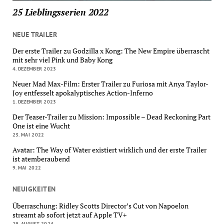
25 Lieblingsserien 2022
NEUE TRAILER
Der erste Trailer zu Godzilla x Kong: The New Empire überrascht
mit sehr viel Pink und Baby Kong
4. DEZEMBER 2023
Neuer Mad Max-Film: Erster Trailer zu Furiosa mit Anya Taylor-
Joy entfesselt apokalyptisches Action-Inferno
1. DEZEMBER 2023
Der Teaser-Trailer zu Mission: Impossible – Dead Reckoning Part
One ist eine Wucht
23. MAI 2022
Avatar: The Way of Water existiert wirklich und der erste Trailer
ist atemberaubend
9. MAI 2022
NEUIGKEITEN
Überraschung: Ridley Scotts Director’s Cut von Napoelon
streamt ab sofort jetzt auf Apple TV+
29. AUGUST 2024