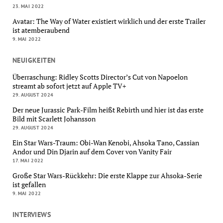
23. MAI 2022
Avatar: The Way of Water existiert wirklich und der erste Trailer
ist atemberaubend
9. MAI 2022
NEUIGKEITEN
Überraschung: Ridley Scotts Director’s Cut von Napoelon
streamt ab sofort jetzt auf Apple TV+
29. AUGUST 2024
Der neue Jurassic Park-Film heißt Rebirth und hier ist das erste
Bild mit Scarlett Johansson
29. AUGUST 2024
Ein Star Wars-Traum: Obi-Wan Kenobi, Ahsoka Tano, Cassian
Andor und Din Djarin auf dem Cover von Vanity Fair
17. MAI 2022
Große Star Wars-Rückkehr: Die erste Klappe zur Ahsoka-Serie
ist gefallen
9. MAI 2022
INTERVIEWS