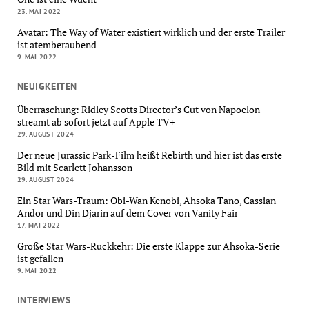
23. MAI 2022
Avatar: The Way of Water existiert wirklich und der erste Trailer
ist atemberaubend
9. MAI 2022
NEUIGKEITEN
Überraschung: Ridley Scotts Director’s Cut von Napoelon
streamt ab sofort jetzt auf Apple TV+
29. AUGUST 2024
Der neue Jurassic Park-Film heißt Rebirth und hier ist das erste
Bild mit Scarlett Johansson
29. AUGUST 2024
Ein Star Wars-Traum: Obi-Wan Kenobi, Ahsoka Tano, Cassian
Andor und Din Djarin auf dem Cover von Vanity Fair
17. MAI 2022
Große Star Wars-Rückkehr: Die erste Klappe zur Ahsoka-Serie
ist gefallen
9. MAI 2022
INTERVIEWS