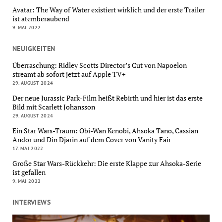
Avatar: The Way of Water existiert wirklich und der erste Trailer
ist atemberaubend
9. MAI 2022
NEUIGKEITEN
Überraschung: Ridley Scotts Director’s Cut von Napoelon
streamt ab sofort jetzt auf Apple TV+
29. AUGUST 2024
Der neue Jurassic Park-Film heißt Rebirth und hier ist das erste
Bild mit Scarlett Johansson
29. AUGUST 2024
Ein Star Wars-Traum: Obi-Wan Kenobi, Ahsoka Tano, Cassian
Andor und Din Djarin auf dem Cover von Vanity Fair
17. MAI 2022
Große Star Wars-Rückkehr: Die erste Klappe zur Ahsoka-Serie
ist gefallen
9. MAI 2022
INTERVIEWS