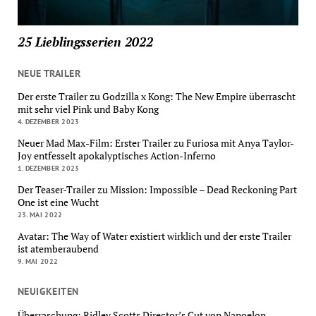
25 Lieblingsserien 2022
NEUE TRAILER
Der erste Trailer zu Godzilla x Kong: The New Empire überrascht
mit sehr viel Pink und Baby Kong
4. DEZEMBER 2023
Neuer Mad Max-Film: Erster Trailer zu Furiosa mit Anya Taylor-
Joy entfesselt apokalyptisches Action-Inferno
1. DEZEMBER 2023
Der Teaser-Trailer zu Mission: Impossible – Dead Reckoning Part
One ist eine Wucht
23. MAI 2022
Avatar: The Way of Water existiert wirklich und der erste Trailer
ist atemberaubend
9. MAI 2022
NEUIGKEITEN
Überraschung: Ridley Scotts Director’s Cut von Napoelon