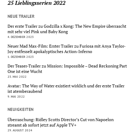
25 Lieblingsserien 2022
NEUE TRAILER
Der erste Trailer zu Godzilla x Kong: The New Empire überrascht
mit sehr viel Pink und Baby Kong
4. DEZEMBER 2023
Neuer Mad Max-Film: Erster Trailer zu Furiosa mit Anya Taylor-
Joy entfesselt apokalyptisches Action-Inferno
1. DEZEMBER 2023
Der Teaser-Trailer zu Mission: Impossible – Dead Reckoning Part
One ist eine Wucht
23. MAI 2022
Avatar: The Way of Water existiert wirklich und der erste Trailer
ist atemberaubend
9. MAI 2022
NEUIGKEITEN
Überraschung: Ridley Scotts Director’s Cut von Napoelon
streamt ab sofort jetzt auf Apple TV+
29. AUGUST 2024