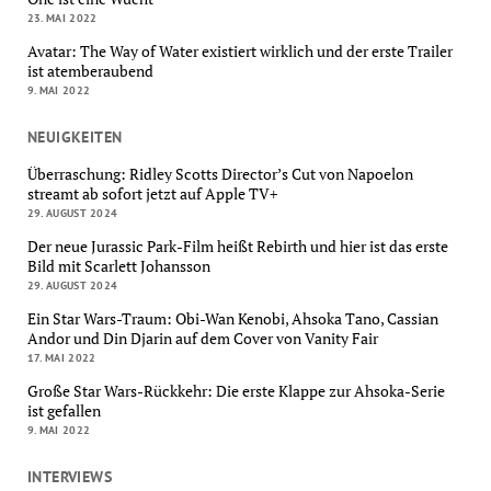
23. MAI 2022
Avatar: The Way of Water existiert wirklich und der erste Trailer
ist atemberaubend
9. MAI 2022
NEUIGKEITEN
Überraschung: Ridley Scotts Director’s Cut von Napoelon
streamt ab sofort jetzt auf Apple TV+
29. AUGUST 2024
Der neue Jurassic Park-Film heißt Rebirth und hier ist das erste
Bild mit Scarlett Johansson
29. AUGUST 2024
Ein Star Wars-Traum: Obi-Wan Kenobi, Ahsoka Tano, Cassian
Andor und Din Djarin auf dem Cover von Vanity Fair
17. MAI 2022
Große Star Wars-Rückkehr: Die erste Klappe zur Ahsoka-Serie
ist gefallen
9. MAI 2022
INTERVIEWS