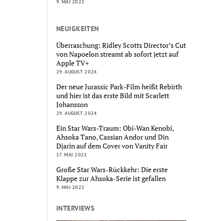
9. MAI 2022
NEUIGKEITEN
Überraschung: Ridley Scotts Director’s Cut
von Napoelon streamt ab sofort jetzt auf
Apple TV+
29. AUGUST 2024
Der neue Jurassic Park-Film heißt Rebirth
und hier ist das erste Bild mit Scarlett
Johansson
29. AUGUST 2024
Ein Star Wars-Traum: Obi-Wan Kenobi,
Ahsoka Tano, Cassian Andor und Din
Djarin auf dem Cover von Vanity Fair
17. MAI 2022
Große Star Wars-Rückkehr: Die erste
Klappe zur Ahsoka-Serie ist gefallen
9. MAI 2022
INTERVIEWS