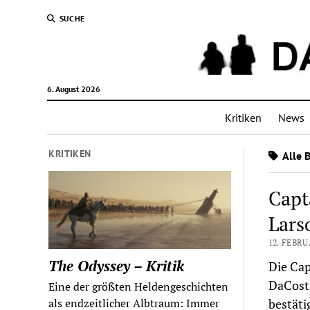
SUCHE
6. August 2026
Kritiken
News
KRITIKEN
Alle 
Capt
Lars
12. FEBRU
The Odyssey – Kritik
Die Ca
DaCosta
Eine der größten Heldengeschichten
bestäti
als endzeitlicher Albtraum: Immer