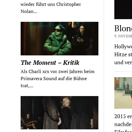
wieder führt uns Christopher
Nolan...
Blon
9. NOVEM
Hollywo
Hitze s
The Moment – Kritik
und ve
Als Charli xcx vor zwei Jahren beim
Primavera Sound auf die Bühne
trat,...
2015 er
nachdem