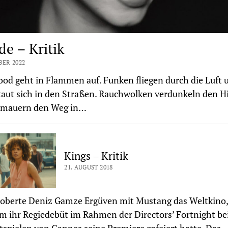
de – Kritik
BER 2022
od geht in Flammen auf. Funken fliegen durch die Luft 
taut sich in den Straßen. Rauchwolken verdunkeln den 
rmauern den Weg in…
Kings – Kritik
21. AUGUST 2018
oberte Deniz Gamze Ergüven mit Mustang das Weltkino,
 ihr Regiedebüt im Rahmen der Directors’ Fortnight be