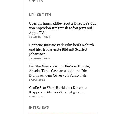
9. MAI 2022
NEUIGKEITEN
Überraschung: Ridley Scotts Director’s Cut
von Napoelon streamt ab sofort jetzt auf
Apple TV+
29. AUGUST 2024
Der neue Jurassic Park-Film heißt Rebirth
und hier ist das erste Bild mit Scarlett
Johansson
29. AUGUST 2024
Ein Star Wars-Traum: Obi-Wan Kenobi,
Ahsoka Tano, Cassian Andor und Din
Djarin auf dem Cover von Vanity Fair
17. MAI 2022
Große Star Wars-Rückkehr: Die erste
Klappe zur Ahsoka-Serie ist gefallen
9. MAI 2022
INTERVIEWS