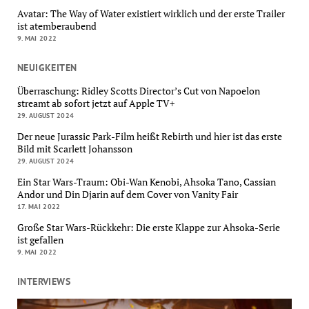
Avatar: The Way of Water existiert wirklich und der erste Trailer
ist atemberaubend
9. MAI 2022
NEUIGKEITEN
Überraschung: Ridley Scotts Director’s Cut von Napoelon
streamt ab sofort jetzt auf Apple TV+
29. AUGUST 2024
Der neue Jurassic Park-Film heißt Rebirth und hier ist das erste
Bild mit Scarlett Johansson
29. AUGUST 2024
Ein Star Wars-Traum: Obi-Wan Kenobi, Ahsoka Tano, Cassian
Andor und Din Djarin auf dem Cover von Vanity Fair
17. MAI 2022
Große Star Wars-Rückkehr: Die erste Klappe zur Ahsoka-Serie
ist gefallen
9. MAI 2022
INTERVIEWS