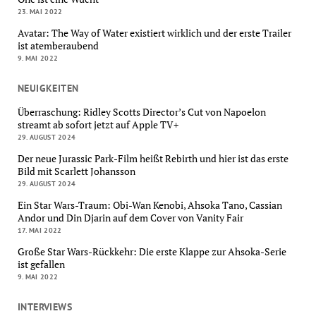
23. MAI 2022
Avatar: The Way of Water existiert wirklich und der erste Trailer
ist atemberaubend
9. MAI 2022
NEUIGKEITEN
Überraschung: Ridley Scotts Director’s Cut von Napoelon
streamt ab sofort jetzt auf Apple TV+
29. AUGUST 2024
Der neue Jurassic Park-Film heißt Rebirth und hier ist das erste
Bild mit Scarlett Johansson
29. AUGUST 2024
Ein Star Wars-Traum: Obi-Wan Kenobi, Ahsoka Tano, Cassian
Andor und Din Djarin auf dem Cover von Vanity Fair
17. MAI 2022
Große Star Wars-Rückkehr: Die erste Klappe zur Ahsoka-Serie
ist gefallen
9. MAI 2022
INTERVIEWS