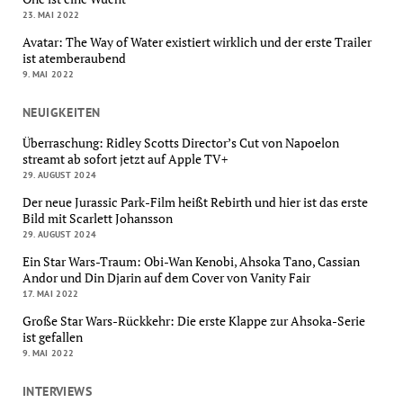
23. MAI 2022
Avatar: The Way of Water existiert wirklich und der erste Trailer
ist atemberaubend
9. MAI 2022
NEUIGKEITEN
Überraschung: Ridley Scotts Director’s Cut von Napoelon
streamt ab sofort jetzt auf Apple TV+
29. AUGUST 2024
Der neue Jurassic Park-Film heißt Rebirth und hier ist das erste
Bild mit Scarlett Johansson
29. AUGUST 2024
Ein Star Wars-Traum: Obi-Wan Kenobi, Ahsoka Tano, Cassian
Andor und Din Djarin auf dem Cover von Vanity Fair
17. MAI 2022
Große Star Wars-Rückkehr: Die erste Klappe zur Ahsoka-Serie
ist gefallen
9. MAI 2022
INTERVIEWS