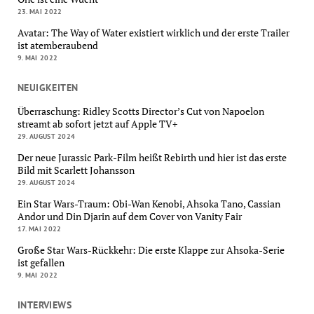
23. MAI 2022
Avatar: The Way of Water existiert wirklich und der erste Trailer
ist atemberaubend
9. MAI 2022
NEUIGKEITEN
Überraschung: Ridley Scotts Director’s Cut von Napoelon
streamt ab sofort jetzt auf Apple TV+
29. AUGUST 2024
Der neue Jurassic Park-Film heißt Rebirth und hier ist das erste
Bild mit Scarlett Johansson
29. AUGUST 2024
Ein Star Wars-Traum: Obi-Wan Kenobi, Ahsoka Tano, Cassian
Andor und Din Djarin auf dem Cover von Vanity Fair
17. MAI 2022
Große Star Wars-Rückkehr: Die erste Klappe zur Ahsoka-Serie
ist gefallen
9. MAI 2022
INTERVIEWS