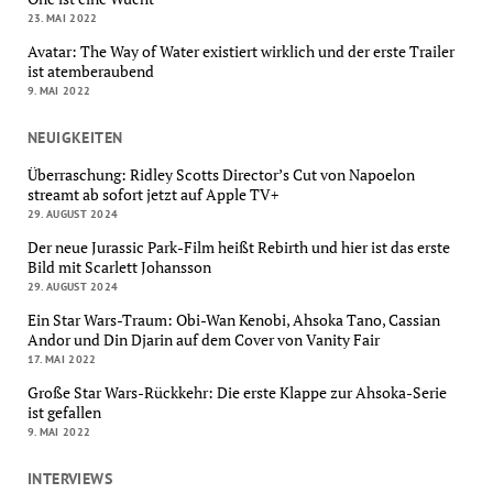
23. MAI 2022
Avatar: The Way of Water existiert wirklich und der erste Trailer
ist atemberaubend
9. MAI 2022
NEUIGKEITEN
Überraschung: Ridley Scotts Director’s Cut von Napoelon
streamt ab sofort jetzt auf Apple TV+
29. AUGUST 2024
Der neue Jurassic Park-Film heißt Rebirth und hier ist das erste
Bild mit Scarlett Johansson
29. AUGUST 2024
Ein Star Wars-Traum: Obi-Wan Kenobi, Ahsoka Tano, Cassian
Andor und Din Djarin auf dem Cover von Vanity Fair
17. MAI 2022
Große Star Wars-Rückkehr: Die erste Klappe zur Ahsoka-Serie
ist gefallen
9. MAI 2022
INTERVIEWS